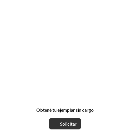
Obtené tu ejemplar sin cargo
Solicitar
Te invitamos a recibir nuestras actualizaciones
quincenales, anticiparte contenidos de nuestras