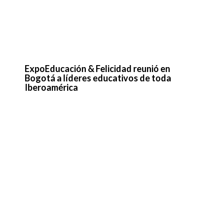
Bogotá a líderes educativos de toda
Iberoamérica
Edutechnia 2026: conectando innovación,
negocio y futuro para la educación en
Colombia y América Latina