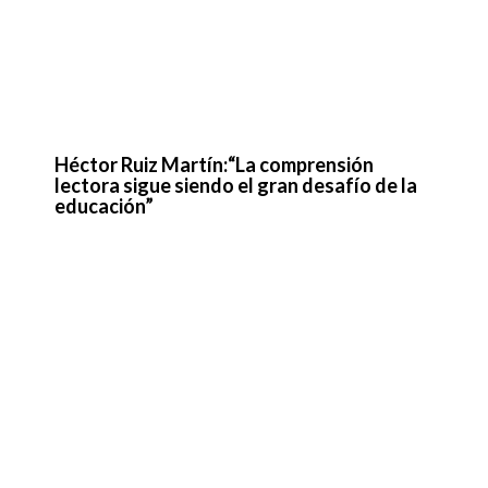
Héctor Ruiz Martín:“La comprensión
lectora sigue siendo el gran desafío de la
educación”
El Reto de Transformar la Educación en
LATAM: Claves para Innovar en los
Colegios