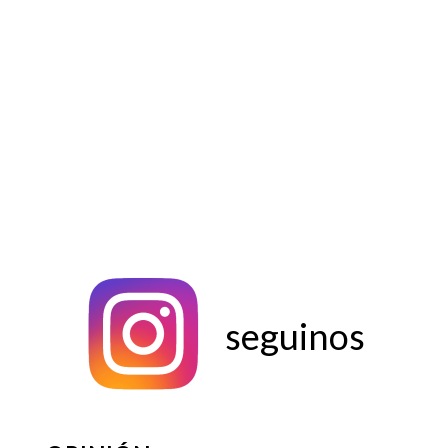
seguinos
seguinos
OPINIÓN