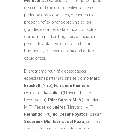
Montserrat
(Barcelona) en el marco de su
centenario. Dirigido a directivos, líderes
pedagógicos y docentes, el encuentro
propone reflexionar sobre uno de los
grandes desafíos de la educación actual:
cómo integrar la inteligencia artificial sin
perder de vista el valor de las relaciones
humanas y el desarrollo integral de los
estudiantes.
El programa reunirá a destacados
especialistas internacionales como
Marc
Brackett
(Yale),
Fernando Reimers
(Harvard),
AJ Juliani
(Universidad de
Pensilvania),
Pilar García-Milà
(Founderz–
MIT),
Federico Juárez
(Harvard–MIT),
Fernando Trujillo
,
César Poyatos
,
Óscar
Secorún
y
Montserrat del Pozo
, quienes
abordarán temas vinculados con la