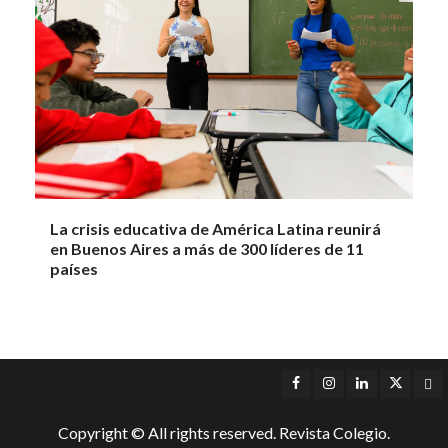
La crisis educativa de América Latina reunirá
en Buenos Aires a más de 300 líderes de 11
países
Facebook
Instagram
LinkedIn
Twitter
Yo
Copyright © All rights reserved. Revista Colegio.