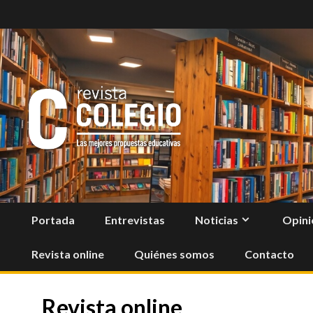
Skip
to
content
Portada
Entrevistas
Noticias
Opini
Revista online
Quiénes somos
Contacto
Revista online