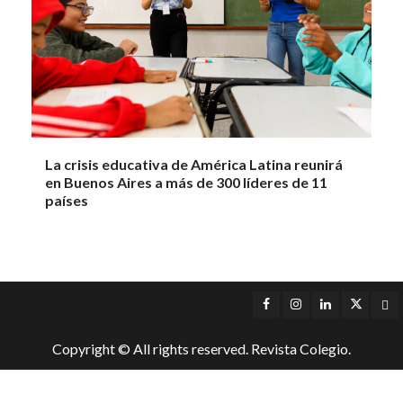
La crisis educativa de América Latina reunirá
en Buenos Aires a más de 300 líderes de 11
países
Facebook
Instagram
LinkedIn
Twitter
Yo
Copyright © All rights reserved. Revista Colegio.