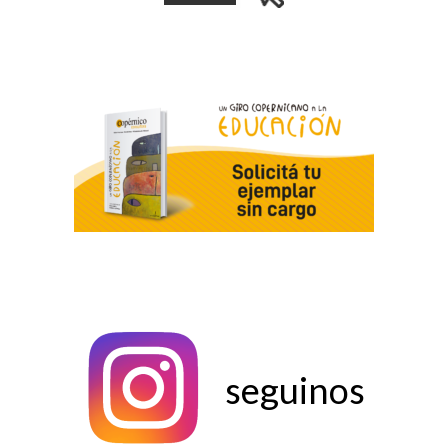
seguinos
seguinos