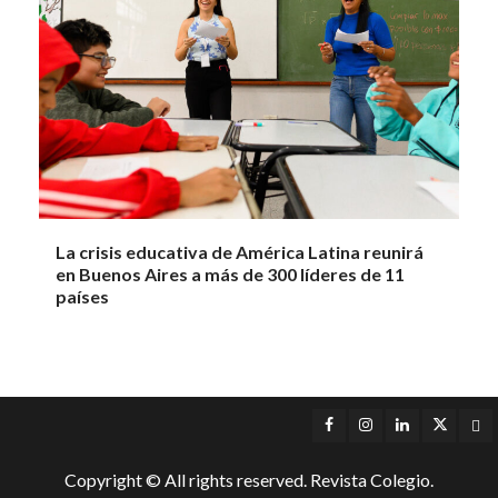
La crisis educativa de América Latina reunirá
en Buenos Aires a más de 300 líderes de 11
países
Facebook
Instagram
LinkedIn
Twitter
Yo
Copyright © All rights reserved. Revista Colegio.