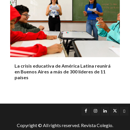
La crisis educativa de América Latina reunirá
en Buenos Aires a más de 300 líderes de 11
países
Facebook
Instagram
LinkedIn
Twitter
Yo
Copyright © All rights reserved. Revista Colegio.