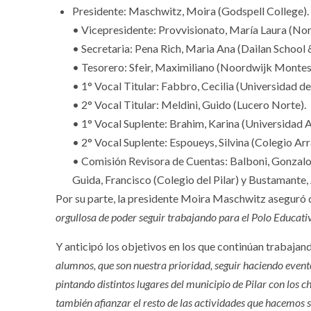
Presidente: Maschwitz, Moira (Godspell College).
• Vicepresidente: Provvisionato, María Laura (Nort
• Secretaria: Pena Rich, Maria Ana (Dailan School 
• Tesorero: Sfeir, Maximiliano (Noordwijk Montess
• 1° Vocal Titular: Fabbro, Cecilia (Universidad de
• 2° Vocal Titular: Meldini, Guido (Lucero Norte).
• 1° Vocal Suplente: Brahim, Karina (Universidad A
• 2° Vocal Suplente: Espoueys, Silvina (Colegio Arr
• Comisión Revisora de Cuentas: Balboni, Gonzalo
Guida, Francisco (Colegio del Pilar) y Bustamante,
Por su parte, la presidente Moira Maschwitz aseguró
orgullosa de poder seguir trabajando para el Polo Educati
Y anticipó los objetivos en los que continúan trabaja
alumnos, que son nuestra prioridad, seguir haciendo evento
pintando distintos lugares del municipio de Pilar con los c
también afianzar el resto de las actividades que hacemos