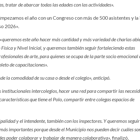
, tratar de abarcar todas las edades con las actividades».
. Empezamos el año con un Congreso con más de 500 asistentes y la 
so 2026».
«queremos este año hacer más cantidad y más variedad de charlas abi
Física y Nivel Inicial, y queremos también seguir fortaleciendo estas
ofesionales de arte, para quienes se ocupa de la parte socio emocional 
leto de capacitaciones».
de la comodidad de su casa o desde el colegio», anticipó.
es institucionales intercolegios, hacer una red para compartir las necesi
racterísticas que tiene el Polo, compartir entre colegas espacios de
alidad y el intendente, también con los inspectores. Y queremos seguir
 más importantes porque desde el Municipio nos pueden decir cuáles son
ades poder colaborar y trabajar de manera colaborativa»,
finalizó.