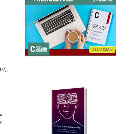
LV),
ir
 Y