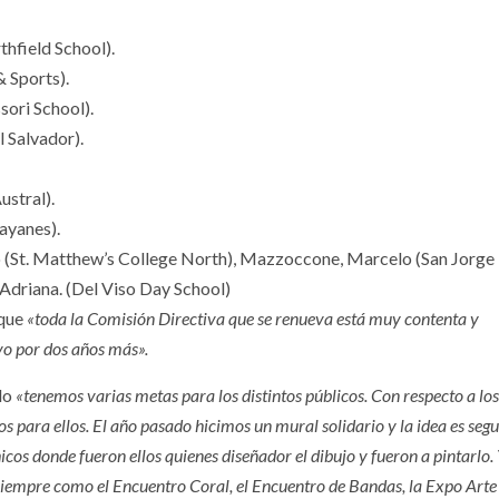
hfield School).
& Sports).
ori School).
l Salvador).
ustral).
ayanes).
 (St. Matthew’s College North), Mazzoccone, Marcelo (San Jorge 
 Adriana. (Del Viso Day School)
 que
«toda la Comisión Directiva que se renueva está muy contenta y
vo por dos años más».
ndo
«tenemos varias metas para los distintos públicos. Con respecto a los
s para ellos. El año pasado hicimos un mural solidario y la idea es segu
hicos donde fueron ellos quienes diseñador el dibujo y fueron a pintarlo.
 siempre como el Encuentro Coral, el Encuentro de Bandas, la Expo Arte