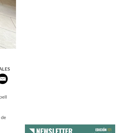
ALES
pell
 de