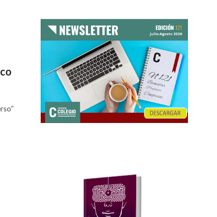
ico
erso”