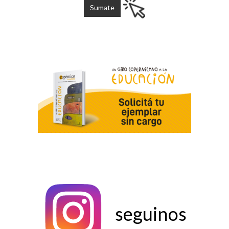
seguinos
seguinos