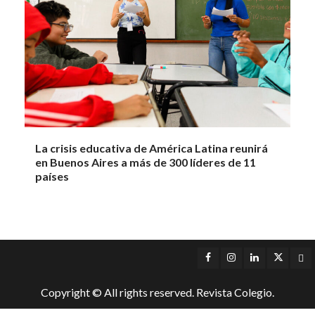
La crisis educativa de América Latina reunirá
en Buenos Aires a más de 300 líderes de 11
países
Facebook
Instagram
LinkedIn
Twitter
Yo
Copyright © All rights reserved. Revista Colegio.