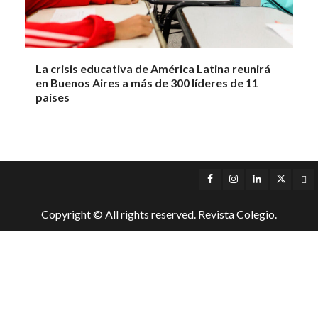
La crisis educativa de América Latina reunirá
en Buenos Aires a más de 300 líderes de 11
países
Facebook
Instagram
LinkedIn
Twitter
Yo
Copyright © All rights reserved. Revista Colegio.