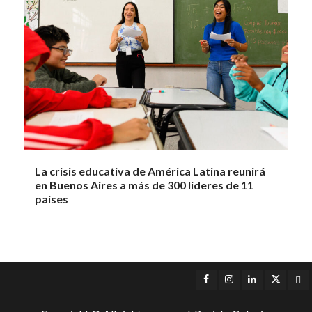
La crisis educativa de América Latina reunirá
en Buenos Aires a más de 300 líderes de 11
países
Facebook
Instagram
LinkedIn
Twitter
Yo