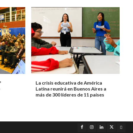
°
La crisis educativa de América
e
Latina reunirá en Buenos Aires a
más de 300 líderes de 11 países
Facebook
Instagram
LinkedIn
Twitter
YouT