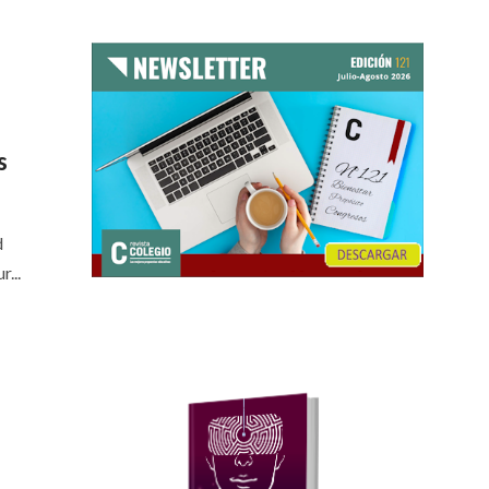
s
d
...