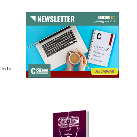
 led a