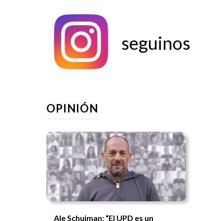
seguinos
OPINIÓN
Ale Schujman: “El UPD es un