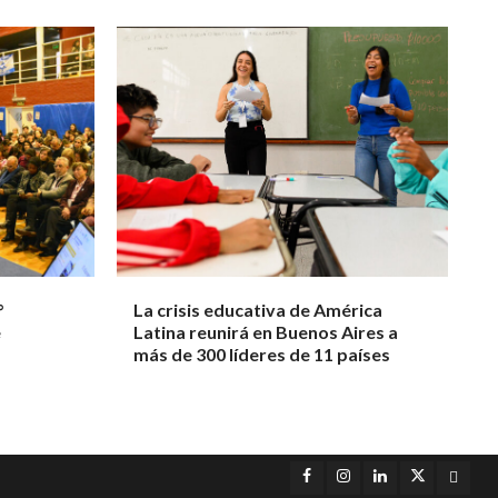
°
La crisis educativa de América
e
Latina reunirá en Buenos Aires a
más de 300 líderes de 11 países
Facebook
Instagram
LinkedIn
Twitter
YouT