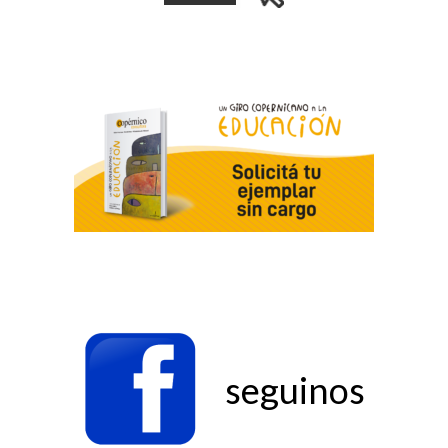
seguinos
seguinos