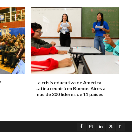
°
La crisis educativa de América
e
Latina reunirá en Buenos Aires a
más de 300 líderes de 11 países
Facebook
Instagram
LinkedIn
Twitter
YouT