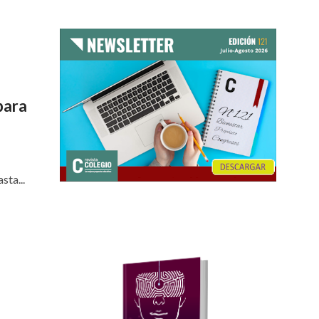
para
sta...