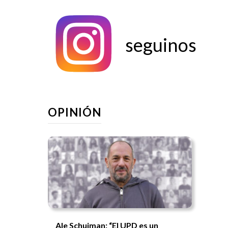
seguinos
OPINIÓN
Ale Schujman: “El UPD es un