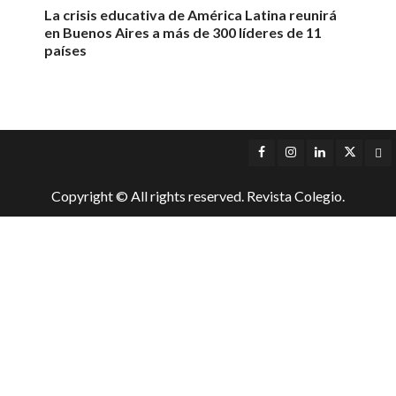
La crisis educativa de América Latina reunirá
en Buenos Aires a más de 300 líderes de 11
países
Facebook
Instagram
LinkedIn
Twitter
Yo
Copyright © All rights reserved. Revista Colegio.