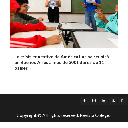
La crisis educativa de América Latina reunirá
en Buenos Aires a más de 300 líderes de 11
países
Facebook
Instagram
LinkedIn
Twitter
Yo
Copyright © All rights reserved. Revista Colegio.