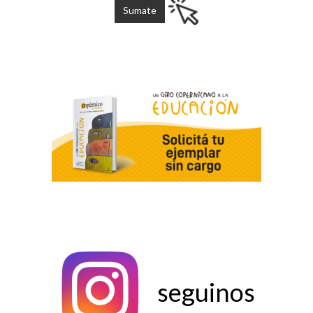
seguinos
seguinos