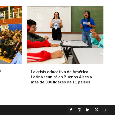
°
La crisis educativa de América
e
Latina reunirá en Buenos Aires a
más de 300 líderes de 11 países
Facebook
Instagram
LinkedIn
Twitter
YouT