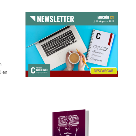
n
O en