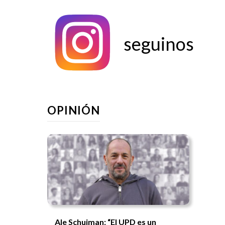
seguinos
OPINIÓN
Ale Schujman: “El UPD es un