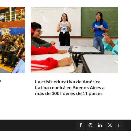
°
La crisis educativa de América
e
Latina reunirá en Buenos Aires a
más de 300 líderes de 11 países
Facebook
Instagram
LinkedIn
Twitter
YouT