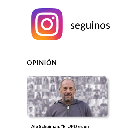
seguinos
OPINIÓN
Ale Schujman: “El UPD es un