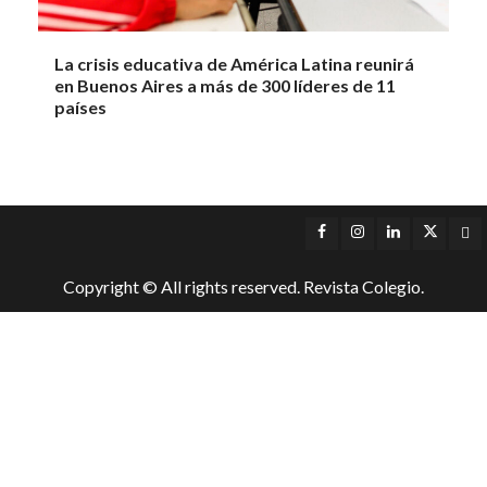
La crisis educativa de América Latina reunirá
en Buenos Aires a más de 300 líderes de 11
países
Facebook
Instagram
LinkedIn
Twitter
Yo
Copyright © All rights reserved. Revista Colegio.