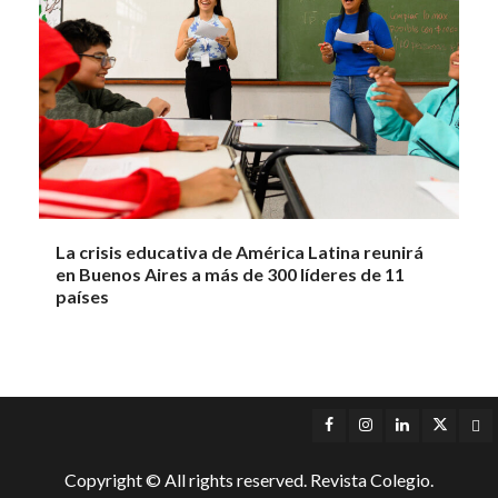
La crisis educativa de América Latina reunirá
en Buenos Aires a más de 300 líderes de 11
países
Facebook
Instagram
LinkedIn
Twitter
Yo
Copyright © All rights reserved. Revista Colegio.