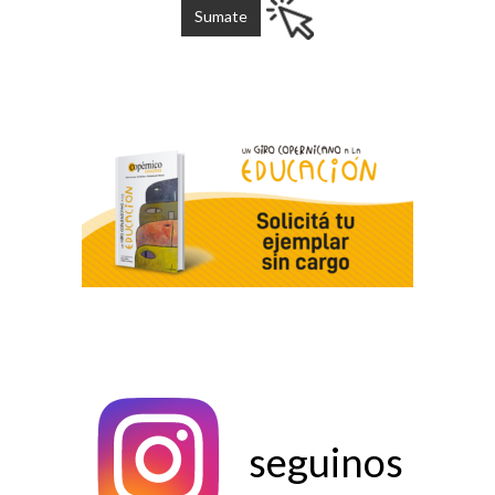
seguinos
seguinos