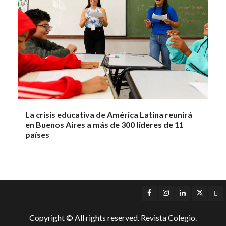
La crisis educativa de América Latina reunirá
en Buenos Aires a más de 300 líderes de 11
países
Facebook
Instagram
LinkedIn
Twitter
Yo
Copyright © All rights reserved. Revista Colegio.