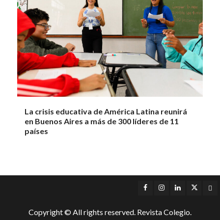
La crisis educativa de América Latina reunirá
en Buenos Aires a más de 300 líderes de 11
países
Facebook
Instagram
LinkedIn
Twitter
Yo
Copyright © All rights reserved. Revista Colegio.