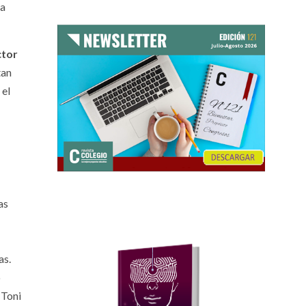
ia
ctor
tan
 el
as
as.
o
 Toni