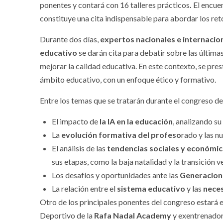
ponentes y contará con 16 talleres prácticos
.
El encue
constituye una cita indispensable para abordar los ret
Durante dos días,
expertos nacionales e internacio
educativo
se darán cita para debatir sobre las últim
mejorar la calidad educativa. En este contexto, se presta
ámbito educativo, con un enfoque ético y formativo.
Entre los temas que se tratarán durante el congreso d
El impacto de
la IA en la educación
, analizando su
La
evolución formativa del profeso
rado y las n
El análisis de las
tendencias sociales y económi
sus etapas, como la baja natalidad y la transición v
Los desafíos y oportunidades ante las
Generacione
La relación entre el
sistema educativo
y las
neces
Otro de los principales ponentes del congreso estará e
Deportivo de la
Rafa Nadal Academy
y exentrenador