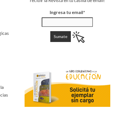
recibir la Revista en tu casilla de email!
Ingresa tu email*
gicas
la
ncias