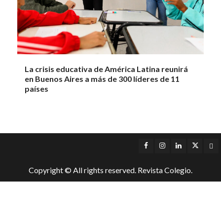
La crisis educativa de América Latina reunirá
en Buenos Aires a más de 300 líderes de 11
países
Facebook
Instagram
LinkedIn
Twitter
Yo
Copyright © All rights reserved. Revista Colegio.