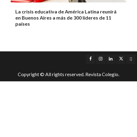
La crisis educativa de América Latina reunirá
en Buenos Aires a más de 300 líderes de 11
países
Facebook
Instagram
LinkedIn
Twitter
Yo
Copyright © All rights reserved. Revista Colegio.