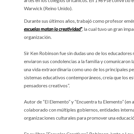
artes en los colegios británicos. En 1989 se convirtió 
Warwick (Reino Unido).
Durante sus últimos años, trabajó como profesor eméri
escuelas matan la creatividad”
, la cual tuvo un gran impa
organización.
Sir Ken Robinson fue sin dudas uno de los educadores
enviaron sus condolencias a la familia y comunicaron l
una vida extraordinaria como uno de los principales pe
sistemas educativos contemporáneos, creía que los es
pensadores creativos”.
Autor de “El Elemento” y “Encuentra tu Elemento” (en al
colaborado con múltiples gobiernos, entidades interna
organizaciones culturales para promover una educación 
En su libro “Escuelas Creativas”, Robinson, junto a Lou