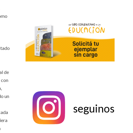
s
como
itado
al de
, con
,
do un
seguinos
cada
iera
n