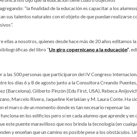
 agregando: “la finalidad de la educación es capacitar a los alumno
n sus talentos naturales con el objeto de que puedan realizarse 
sivos”.
re ellas a nosotros, quienes desde hace más de 20 años editamos la
ibliográficas del libro “
Un giro copernicano a la educación
”
, ed
r a las 500 personas que participaron del IV Congreso Internacion
re los días 6 y 8 de agosto junto a la Consultora Creando Puentes
 (Barcelona), Gilberto Pinzón (Edu First, USA), Rebeca Anijovich
nzano, Marcelo Rivera, Jaqueline Kerlakian y M. Laura Conte. Ha si
 en el marco de un momento donde es tan necesario repensar las
funciona en los edificios pero sí en cada alumno que aprende y en 
ue este puente maravilloso que nos brinda la tecnología (en cualqu
nden y enseñan que un camino es posible pese a los obstáculos. U