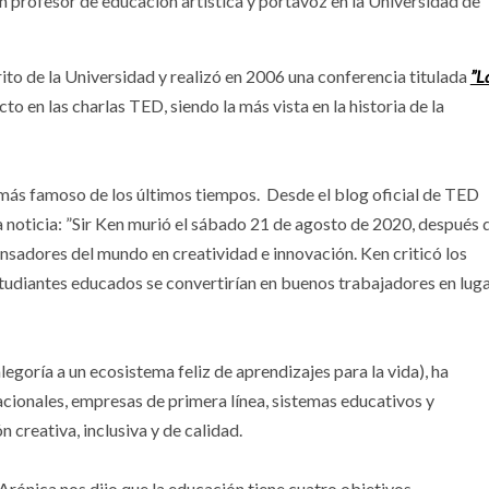
en profesor de educación artística y portavoz en la Universidad de
to de la Universidad y realizó en 2006 una conferencia titulada
”L
cto en las charlas TED, siendo la más vista en la historia de la
 más famoso de los últimos tiempos. Desde el blog oficial de TED
a noticia: ”Sir Ken murió el sábado 21 de agosto de 2020, después 
nsadores del mundo en creatividad e innovación. Ken criticó los
tudiantes educados se convertirían en buenos trabajadores en luga
egoría a un ecosistema feliz de aprendizajes para la vida), ha
cionales, empresas de primera línea, sistemas educativos y
creativa, inclusiva y de calidad.
 Arónica nos dijo que la educación tiene cuatro objetivos