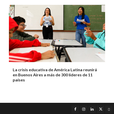
La crisis educativa de América Latina reunirá
en Buenos Aires a más de 300 líderes de 11
países
Facebook
Instagram
LinkedIn
Twitter
Yo