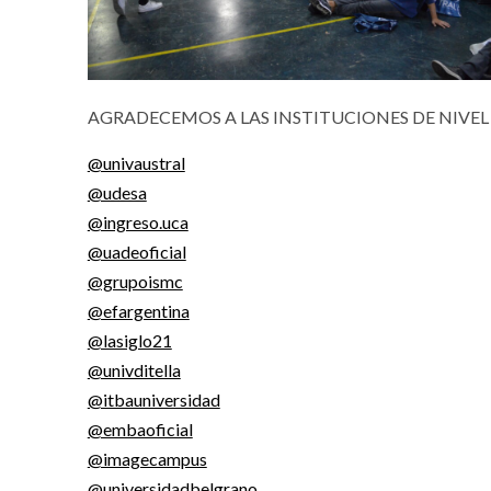
AGRADECEMOS A LAS INSTITUCIONES DE NIVEL
@univaustral
@udesa
@ingreso.uca
@uadeoficial
@grupoismc
@efargentina
@lasiglo21
@univditella
@itbauniversidad
@embaoficial
@imagecampus
@universidadbelgrano