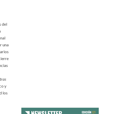
 del
n
onal
er una
iarios
cierre
ncias
tras
co y
d los