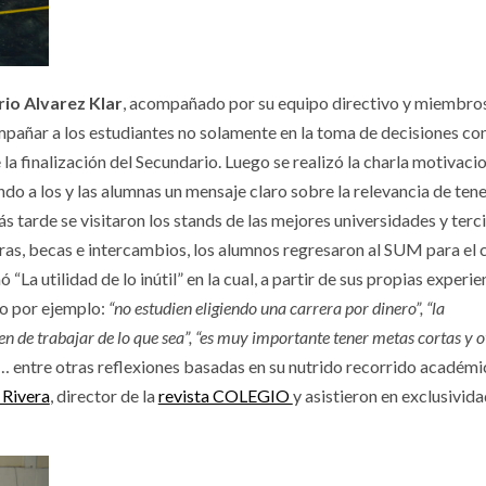
io Alvarez Klar
, acompañado por su equipo directivo y miembros
mpañar a los estudiantes no solamente en la toma de decisiones co
la finalización del Secundario. Luego se realizó la charla motivaci
ando a los y las alumnas un mensaje claro sobre la relevancia de ten
 tarde se visitaron los stands de las mejores universidades y terc
eras, becas e intercambios, los alumnos regresaron al SUM para el 
“La utilidad de lo inútil” en la cual, a partir de sus propias experie
mo por ejemplo:
“no estudien eligiendo una carrera por dinero”, “la
n de trabajar de lo que sea”, “es muy importante tener metas cortas y o
… entre otras reflexiones basadas en su nutrido recorrido académi
 Rivera
, director de la
revista COLEGIO
y asistieron en exclusivida