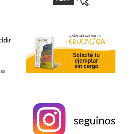
idir
nes
seguinos