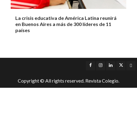
La crisis educativa de América Latina reunirá
en Buenos Aires a más de 300 líderes de 11
países
Facebook
Instagram
LinkedIn
Twitter
Yo
Copyright © All rights reserved. Revista Colegio.