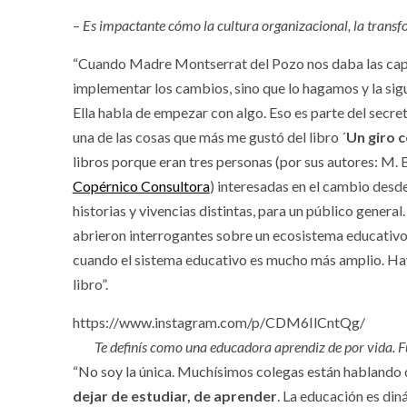
–
Es impactante cómo la cultura organizacional, la transf
“Cuando Madre Montserrat del Pozo nos daba las capa
implementar los cambios, sino que lo hagamos y la sigu
Ella habla de empezar con algo. Eso es parte del secre
una de las cosas que más me gustó del libro ´
Un giro 
libros porque eran tres personas (por sus autores: M
Copérnico Consultora
) interesadas en el cambio desde
historias y vivencias distintas, para un público genera
abrieron interrogantes sobre un ecosistema educativo.
cuando el sistema educativo es mucho más amplio. Hay
libro”.
https://www.instagram.com/p/CDM6IlCntQg/
Te definís como una educadora aprendiz de por vida.
“No soy la única. Muchísimos colegas están hablando
dejar de estudiar, de aprender
. La educación es din