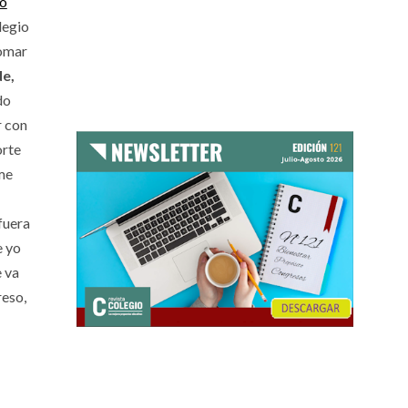
o
legio
tomar
de,
do
r con
orte
 me
fuera
e yo
e va
reso,