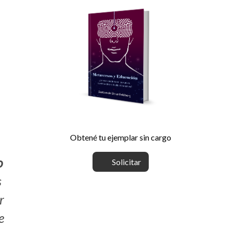
Obtené tu ejemplar sin cargo
o
Solicitar
s
r
e