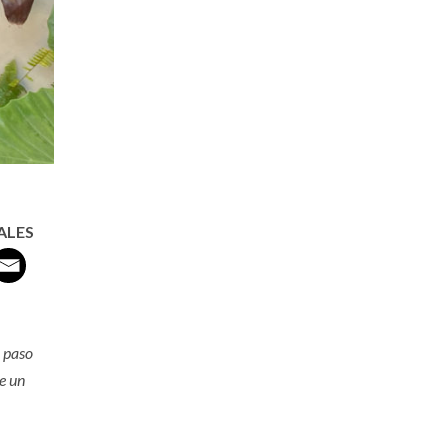
ALES
l paso
e un