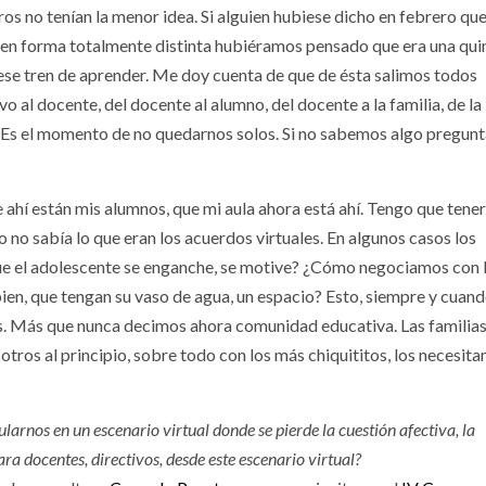
os no tenían la menor idea. Si alguien hubiese dicho en febrero que
s en forma totalmente distinta hubiéramos pensado que era una qui
ese tren de aprender. Me doy cuenta de que de ésta salimos todos
ivo al docente, del docente al alumno, del docente a la familia, de la
. Es el momento de no quedarnos solos. Si no sabemos algo pregunta
 ahí están mis alumnos, que mi aula ahora está ahí. Tengo que tener
o no sabía lo que eran los acuerdos virtuales. En algunos casos los
e el adolescente se enganche, se motive? ¿Cómo negociamos con 
en, que tengan su vaso de agua, un espacio? Esto, siempre y cuan
s. Más que nunca decimos ahora comunidad educativa. Las familia
otros al principio, sobre todo con los más chiquititos, los necesit
arnos en un escenario virtual donde se pierde la cuestión afectiva, la
a docentes, directivos, desde este escenario virtual?