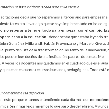
ormación, se hace evidente a cada paso en la escuela…
citaciones decía que no esperemos al tercer año para empezar a
iente tarea era llevar algo que se haya implementado en los colegi
to
: no esperar a tener el todo para empezar con el cambio
. Es
copernicano a la educación
´, donde sentía que estaba leyendo tre
. Belén González Milbrandt, Fabián Provenzano y Marcelo Rivera, d
 el punto de vista de la transformación, no tanto de la innovación, 
l. Lo pueden leer dueños de una institución, padres, docentes. Me
 A veces los docentes nos quedamos en el cuadrado que es el aula
 que tener en cuenta recursos humanos, pedagógicos. Todo está e
 Fundamentame esa definición…
 de esto porque estamos entendiendo cada día más que
no podem
ámica. Sin ir más lejos miremos lo que pasó desde febrero. Algunos