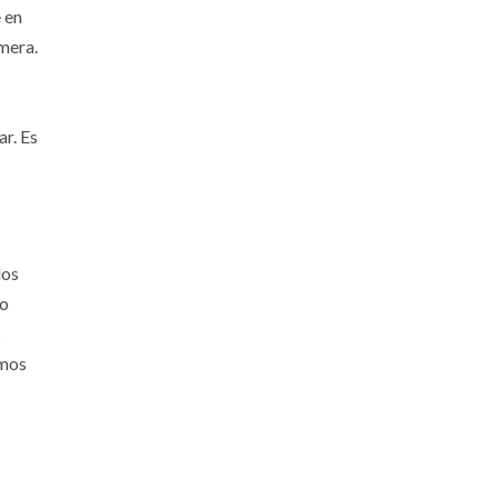
 en
mera.
r. Es
los
do
s
amos