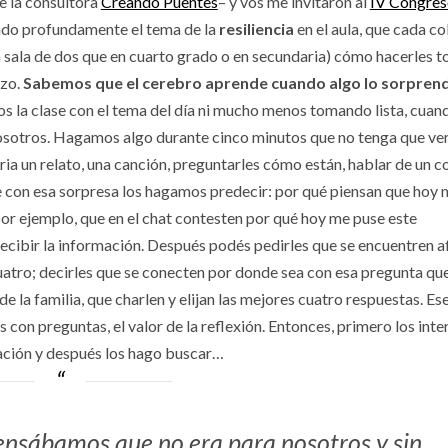
e la consultora
Creando Puentes
– y vos me invitaron al
IV Congres
ndo profundamente el tema de la
resiliencia
en el aula, que cada co
en sala de dos que en cuarto grado o en secundaria) cómo hacerles 
nzo.
Sabemos que el cerebro aprende cuando algo lo sorpren
s la clase con el tema del día ni mucho menos tomando lista, cuan
nosotros. Hagamos algo durante cinco minutos que no tenga que ve
oria un relato, una canción, preguntarles cómo están, hablar de un c
que con esa sorpresa los hagamos predecir: por qué piensan que hoy
, por ejemplo, que en el chat contesten por qué hoy me puse este
 recibir la información. Después podés pedirles que se encuentren a
uatro; decirles que se conecten por donde sea con esa pregunta qu
e la familia, que charlen y elijan las mejores cuatro respuestas. Es
s con preguntas, el valor de la reflexión. Entonces, primero los inte
mación y después los hago buscar…
nsábamos que no era para nosotros y sin