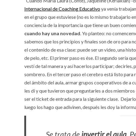
“Cuando María Laura (Conte), Jaqueline (Kerlakian) -d
Internacional de Coaching Educativo
ya venía trabaja
en el grupo que estuviese (no es lo mismo trabajarlo 
conciencia de la importancia que tiene un buen comie
cuando hay una novedad
. Yo planteo: no comencemo
sabemos que los principios y finales son de oro para 
el contenido de esa clase: puede ser un video, una hist
de pelo, etc. El primer paso es ése. El segundo sería 
vestí de tal manera y así hacerlos participar; decirles
sombrero. En el tercer paso el cerebro está listo para
del ámbito del aula, armar grupos cooperativos de a c
les di y que tuvieron que preguntarles a dos miembros d
ser el ticket de entrada para la siguiente clase. Dejarlo
luego los hago que adivinen, después les doy la infor
Se trata de
invertir el aula.
Pe