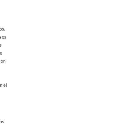
os.
a es
s
e
con
n el
os