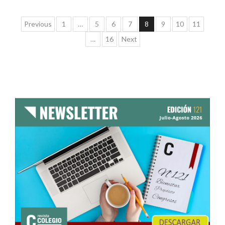
Paginación
Previous
1
…
5
6
7
8
9
10
11
de
…
16
Next
entradas