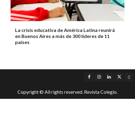
La crisis educativa de América Latina reunirá
en Buenos Aires a más de 300 líderes de 11
países
Facebook
Instagram
LinkedIn
Twitter
Yo
Copyright © All rights reserved. Revista Colegio.